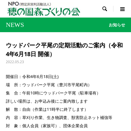

NEWS
お知らせ
ウッドパーク平尾の定期活動のご案内（令和
4年6月18日 開催）
2022.05.23
開催日：令和4年6月18日(土)
場 所：ウッドパーク平尾（豊川市平尾町内）
集 合：午前10時にウッドパーク平尾（駐車場有）
詳しい場所は、お申込み後にご案内致します
解 散：自由（作業は11時半に終了します）
内 容：草刈り作業、生き物調査、獣害防止ネット補強等
対 象：個人会員（家族可）、団体企業会員